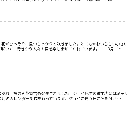
の花がひっそり、且つしっかりと咲きました。とてもかわいらしい小さ
て咲いて、行きかう人々の目を楽しませてくれています。 3月に …
の訪れ、桜の開花宣言も発表されました。ジョイ麻生の敷地内にはミモ
翌月のカレンダー制作を行っています。ジョイに通う日に色を付け …