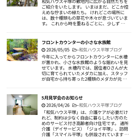
和気ハウス平塚の敷地内に広がる自然たちを
ご紹介をいたします。 いまはまだ、どこか控
えめな佇まいの緑たち。 けれどこの場所に
は、数十種類もの草花や木々が息づいていま
す。 これから時を重ねるごとに、少しず …
フロントカウンターの小さな水族館
2026/05/05
-
和気ハウス平塚ブログ
今年に入ってからフロントカウンターに水槽
が置かれ、小さな水族館のような賑わいを見
せています。 水槽内では、居住者Oさんが大
切に育てられていたメダカに加え、スタッフ
が自宅から持ち寄った2種類のメダカが元 …
5月見学会のお知らせ
2026/04/26
-
和気ハウス平塚ブログ
「和気ハウス平塚」は、介護ケアが必要だけ
れど、制約は少なく自由に暮らしたい方のた
めのサービス付き高齢者向け住宅です。 通所
介護（デイサービス）「ジョイ平塚」、訪問
介護「スマイル平塚」も併設されています …