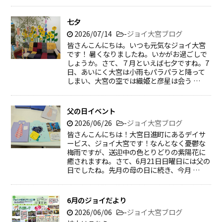
七夕
2026/07/14
-
ジョイ大宮ブログ
皆さんこんにちは。いつも元気なジョイ大宮
です！ 暑くなりましたね。いかがお過ごしで
しょうか。さて、７月といえば七夕ですね。7
日、あいにく大宮は小雨もパラパラと降って
しまい、大宮の空では織姫と彦星は会う …
父の日イベント
2026/06/26
-
ジョイ大宮ブログ
皆さんこんにちは！大宮日進町にあるデイサ
ービス、ジョイ大宮です！なんとなく憂鬱な
梅雨ですが、送迎中の色とりどりの紫陽花に
癒されますね。さて、6月21日日曜日には父の
日でしたね。先月の母の日に続き、今月 …
6月のジョイだより
2026/06/06
-
ジョイ大宮ブログ